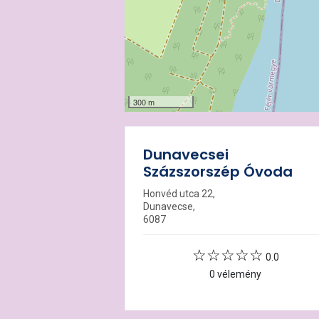
300 m
Dunavecsei
Százszorszép Óvoda
Honvéd utca 22,
Dunavecse,
6087
0.0
0 vélemény