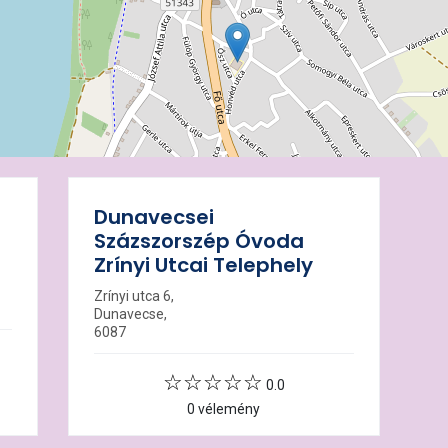
Dunavecsei
Százszorszép Óvoda
Zrínyi Utcai Telephely
Zrínyi utca 6,
Dunavecse,
6087
0.0
0 vélemény