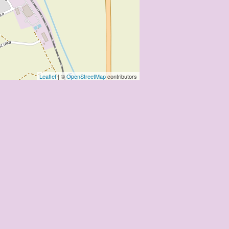
Leaflet
| ©
OpenStreetMap
contributors