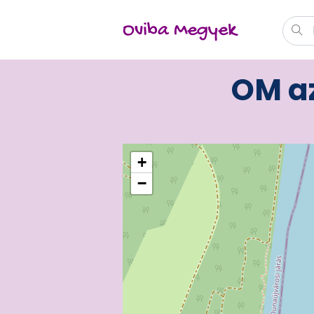
Oviba Megyek
OM az
+
−