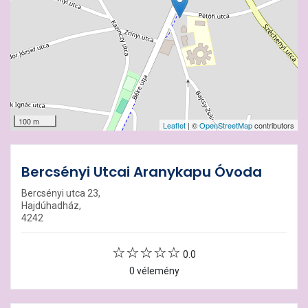
100 m
Leaflet
| ©
OpenStreetMap
contributors
Bercsényi Utcai Aranykapu Óvoda
Bercsényi utca 23,
Hajdúhadház,
4242
0.0
0 vélemény