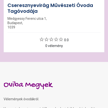
Cseresznyevirág Művészeti Óvoda
Tagóvodája
Medgyessy Ferenc utca 1,
Budapest,
1039
0.0
0 vélemény
Oviba Megyek
Vélemények óvodákról.