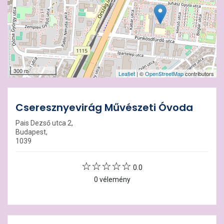
300 m
Leaflet
| ©
OpenStreetMap
contributors
Cseresznyevirág Művészeti Óvoda
Pais Dezső utca 2,
Budapest,
1039
0.0
0 vélemény