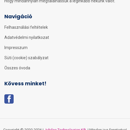
Hogy mindannyian megtalálhassuk a leginkább nekünk valót.
Navigáció
Felhasználási feltételek
Adatvédelmi nyilatkozat
Impresszum
Süti (cookie) szabályzat
Összes óvoda
Kövess minket!
Copyright © 2020-2026 |
Jubilee Technologies Kft.
| Minden jog fenntartva!