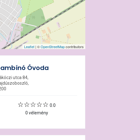
Leaflet
| ©
OpenStreetMap
contributors
Bambínó Óvoda
ákóczi utca 84,
ajdúszoboszló,
200
0.0
0 vélemény