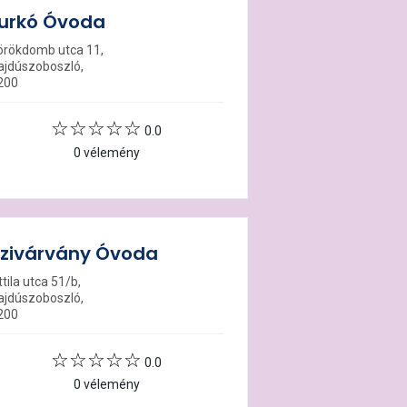
urkó Óvoda
örökdomb utca 11,
ajdúszoboszló,
200
0.0
0 vélemény
zivárvány Óvoda
tila utca 51/b,
ajdúszoboszló,
200
0.0
0 vélemény