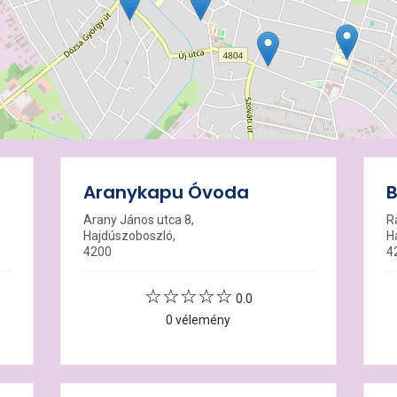
Aranykapu Óvoda
Arany János utca 8,
R
Hajdúszoboszló,
H
4200
4
0.0
0 vélemény