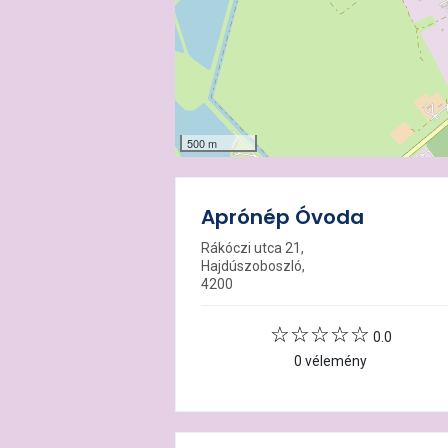
500 m
Aprónép Óvoda
Rákóczi utca 21,
Hajdúszoboszló,
4200
0.0
0 vélemény