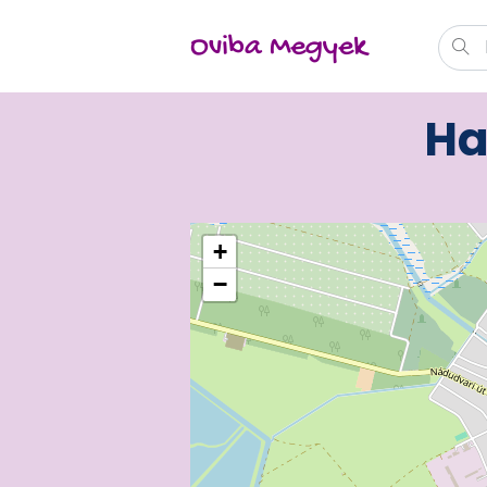
Oviba Megyek
Ha
+
−