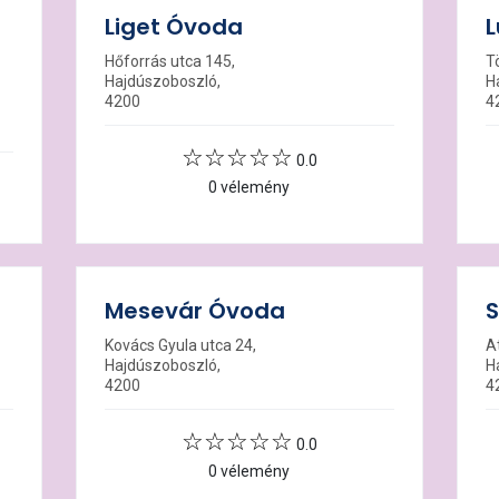
Liget Óvoda
L
Hőforrás utca 145,
T
Hajdúszoboszló,
H
4200
4
0.0
0 vélemény
Mesevár Óvoda
S
Kovács Gyula utca 24,
At
Hajdúszoboszló,
H
4200
4
0.0
0 vélemény