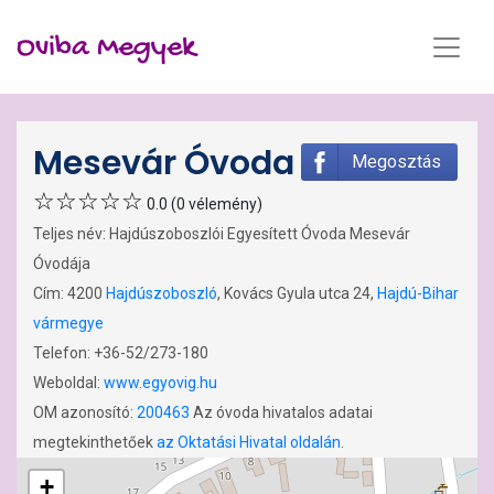
Oviba Megyek
Mesevár Óvoda
Megosztás
0.0 (0 vélemény)
Teljes név: Hajdúszoboszlói Egyesített Óvoda Mesevár
Óvodája
Cím: 4200
Hajdúszoboszló
, Kovács Gyula utca 24,
Hajdú-Bihar
vármegye
Telefon: +36-52/273-180
Weboldal:
www.egyovig.hu
OM azonosító:
200463
Az óvoda hivatalos adatai
megtekinthetőek
az Oktatási Hivatal oldalán
.
+