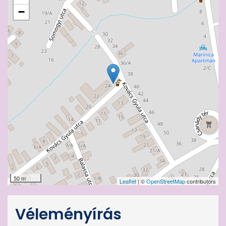
−
50 m
Leaflet
| ©
OpenStreetMap
contributors
Véleményírás