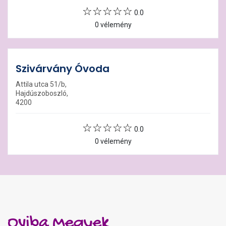
0.0
0 vélemény
Szivárvány Óvoda
Attila utca 51/b,
Hajdúszoboszló,
4200
0.0
0 vélemény
Oviba Megyek