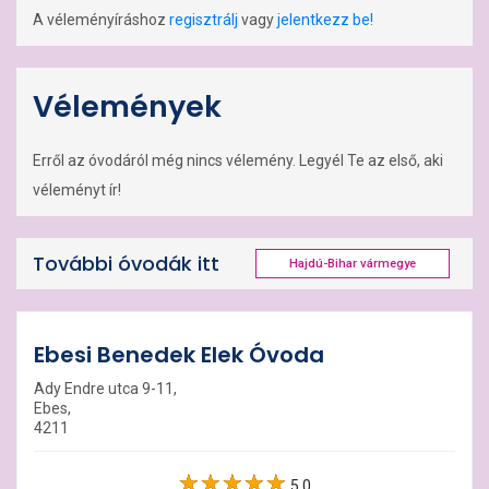
A véleményíráshoz
regisztrálj
vagy
jelentkezz be!
Vélemények
Erről az óvodáról még nincs vélemény. Legyél Te az első, aki
véleményt ír!
További óvodák itt
Hajdú-Bihar vármegye
Ebesi Benedek Elek Óvoda
Ady Endre utca 9-11,
Ebes,
4211
5.0