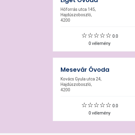
Liget Óvoda
Hőforrás utca 145,
Hajdúszoboszló,
4200
0.0
0 vélemény
Mesevár Óvoda
Kovács Gyula utca 24,
Hajdúszoboszló,
4200
0.0
0 vélemény