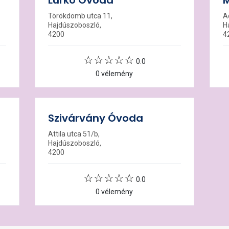
Lurkó Óvoda
M
Törökdomb utca 11,
A
Hajdúszoboszló,
H
4200
4
0.0
0 vélemény
Szivárvány Óvoda
Attila utca 51/b,
Hajdúszoboszló,
4200
0.0
0 vélemény