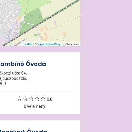
Leaflet
| ©
OpenStreetMap
contributors
Bambínó Óvoda
ákóczi utca 84,
ajdúszoboszló,
200
0.0
0 vélemény