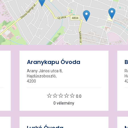
Aranykapu Óvoda
Arany János utca 8,
R
Hajdúszoboszló,
H
4200
4
0.0
0 vélemény