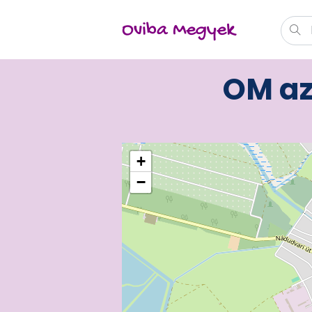
Oviba Megyek
OM az
+
−