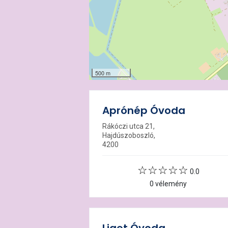
500 m
Aprónép Óvoda
Rákóczi utca 21,
Hajdúszoboszló,
4200
0.0
0 vélemény