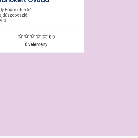
anókert Óvoda
dy Endre utca 54,
ajdúszoboszló,
200
0.0
0 vélemény