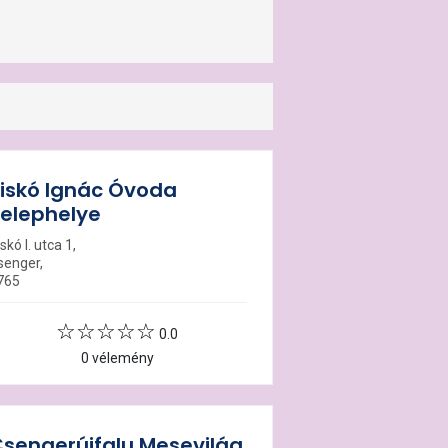
iskó Ignác Óvoda
elephelye
skó I. utca 1,
senger,
765
0.0
0 vélemény
sengerújfalu Mesevilág