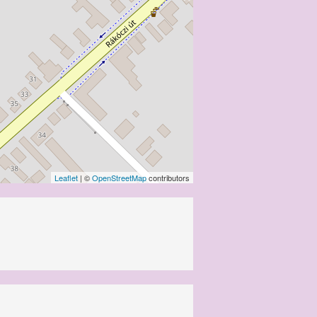
Leaflet
| ©
OpenStreetMap
contributors