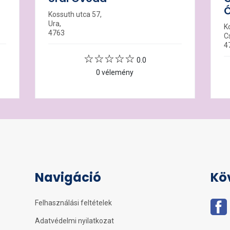
Kossuth utca 57,
Ura,
K
4763
C
4
0.0
0 vélemény
Navigáció
Kö
Felhasználási feltételek
Adatvédelmi nyilatkozat