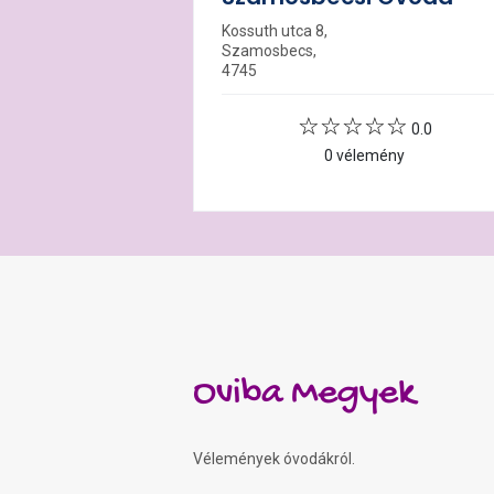
Kossuth utca 8,
Szamosbecs,
4745
0.0
0 vélemény
Oviba Megyek
Vélemények óvodákról.