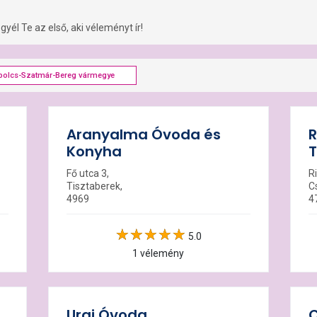
yél Te az első, aki véleményt ír!
bolcs-Szatmár-Bereg vármegye
Aranyalma Óvoda és
R
Konyha
T
Fő utca 3,
Ri
Tisztaberek,
C
4969
4
5.0
1 vélemény
Urai Óvoda
C