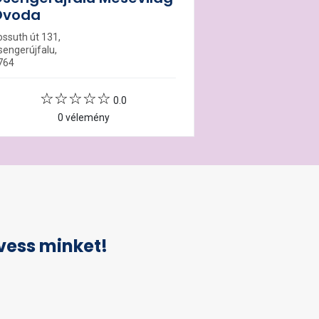
Óvoda
ossuth út 131,
sengerújfalu,
764
0.0
0 vélemény
vess minket!