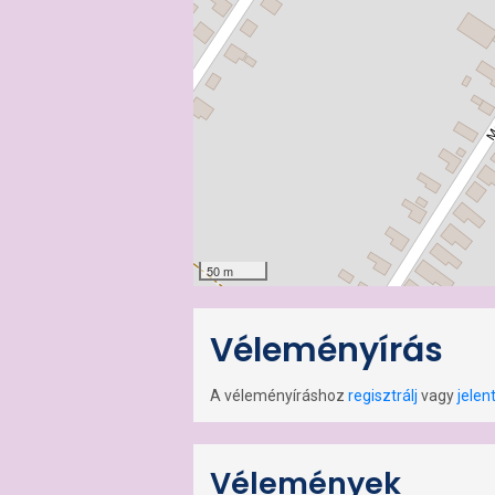
50 m
Véleményírás
A véleményíráshoz
regisztrálj
vagy
jelen
Vélemények