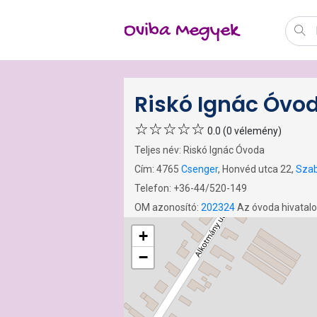
Oviba Megyek
Riskó Ignác Óvo
0.0 (0 vélemény)
Teljes név: Riskó Ignác Óvoda
Cím: 4765
Csenger
, Honvéd utca 22,
Szab
Telefon: +36-44/520-149
OM azonosító:
202324
Az óvoda hivatal
+
−