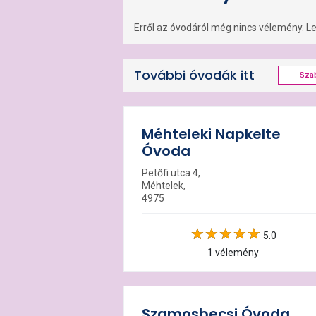
Erről az óvodáról még nincs vélemény. Leg
További óvodák itt
Sza
Méhteleki Napkelte
Óvoda
Petőfi utca 4,
Méhtelek,
4975
5.0
1 vélemény
Szamosbecsi Óvoda