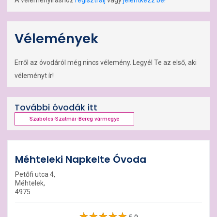
A véleményíráshoz
regisztrálj
vagy
jelentkezz be!
Vélemények
Erről az óvodáról még nincs vélemény. Legyél Te az első, aki
véleményt ír!
További óvodák itt
Szabolcs-Szatmár-Bereg vármegye
Méhteleki Napkelte Óvoda
Petőfi utca 4,
Méhtelek,
4975