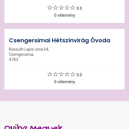
0.0
0 vélemény
Csengersimai Hétszínvirág Óvoda
Kossuth Lajos utca 64,
Csengersima,
4743
0.0
0 vélemény
Oviba Megyek