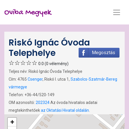
Oviba Megyek
Riskó Ignác Óvoda
Telephelye
Megosztás
0.0 (0 vélemény)
Teljes név: Riskó Ignác Óvoda Telephelye
Cím: 4765
Csenger
, Riskó I. utca 1,
Szabolcs-Szatmár-Bereg
vármegye
Telefon: +36-44/520-149
OM azonosító:
202324
Az óvoda hivatalos adatai
megtekinthetőek
az Oktatási Hivatal oldalán
.
+