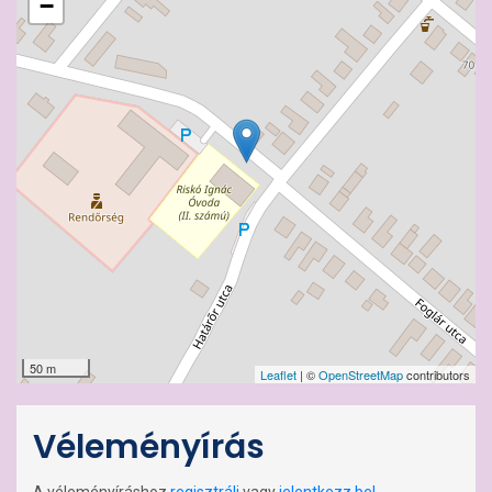
−
50 m
Leaflet
| ©
OpenStreetMap
contributors
Véleményírás