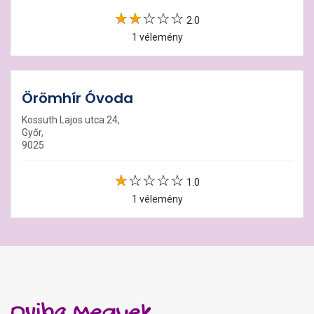
2.0
1 vélemény
Örömhír Óvoda
Kossuth Lajos utca 24,
Győr,
9025
1.0
1 vélemény
Oviba Megyek