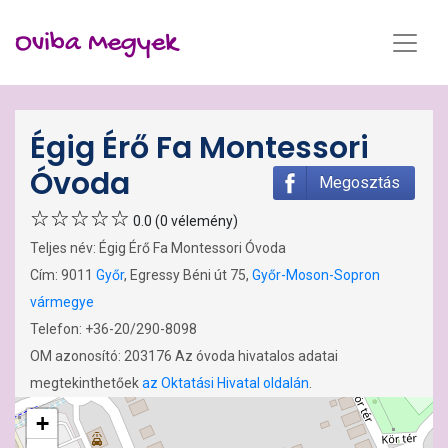
Oviba Megyek
Égig Érő Fa Montessori
Óvoda
Megosztás
0.0 (0 vélemény)
Teljes név: Égig Érő Fa Montessori Óvoda
Cím: 9011
Győr
, Egressy Béni út 75,
Győr-Moson-Sopron
vármegye
Telefon: +36-20/290-8098
OM azonosító: 203176 Az óvoda hivatalos adatai
megtekinthetőek
az Oktatási Hivatal oldalán
.
+