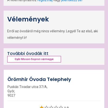
A véleményíráshoz
regisztrálj
vagy
jelentkezz be!
Vélemények
Erről az óvodáról még nincs vélemény. Legyél Te az első, aki
véleményt ír!
További óvodák itt
Győr-Moson-Sopron vármegye
Örömhír Óvoda Telephely
Puskás Tivadar utca 37/A,
Győr,
9027