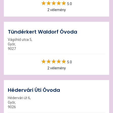
5.0
2 vélemény
Tündérkert Waldorf Óvoda
Vágóhíd utca 5,
Győr,
9027
5.0
2 vélemény
Hédervári Úti Óvoda
Hédervári út 6,
Győr,
9026