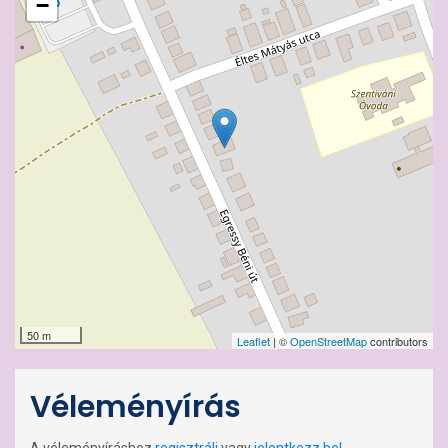
−
50 m
Leaflet
| ©
OpenStreetMap
contributors
Véleményírás