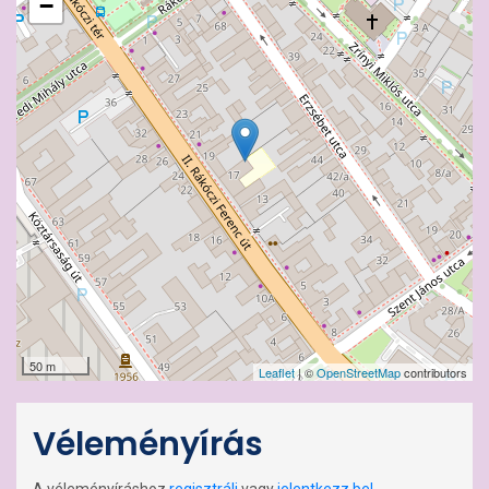
−
50 m
Leaflet
| ©
OpenStreetMap
contributors
Véleményírás