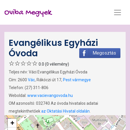
Oviba Megyek
Evangélikus Egyházi
Óvoda
Megosztás
0.0 (0 vélemény)
Teljes név: Váci Evangélikus Egyházi Óvoda
Cím: 2600
Vác
, Rákóczi út 17,
Pest vármegye
Telefon: (27) 311-806
Weboldal:
www.vacievangovoda.hu
OM azonosító: 032740 Az óvoda hivatalos adatai
megtekinthetőek
az Oktatási Hivatal oldalán
.
+