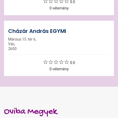
0.0
0 vélemény
Cházár András EGYMI
Március 15. tér 6,
Vác,
2600
0.0
0 vélemény
Oviba Megyek