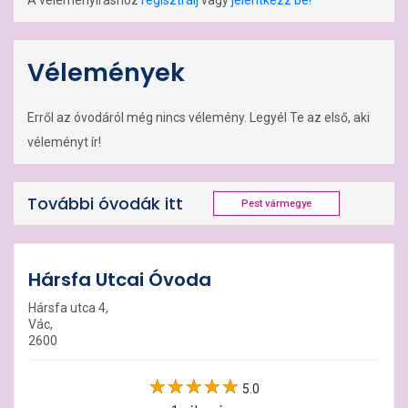
A véleményíráshoz
regisztrálj
vagy
jelentkezz be!
Vélemények
Erről az óvodáról még nincs vélemény. Legyél Te az első, aki
véleményt ír!
További óvodák itt
Pest vármegye
Hársfa Utcai Óvoda
Hársfa utca 4,
Vác,
2600
5.0