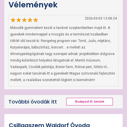
Vélemények
2026-03-03 13:08:24
Második gyermekem kezdi a tanévet szeptemberben majd itt. A 
gyerekek mindennapjait a mozgás és a természet/szabadban 
töltött idő teszik ki. Rengeteg program van: Tsmt, Judo, néptánc, 
Kutyaterápia, bábszínház, koncert… e mellett az 
élmenypedagógiának nagy szerepet adnak: projektekben dolgozva 
mindig különböző helyekre látogatnak el: Mentő múzeum, 
Vadaspark, Csodák palotája, Breier farm, Római part, Gőtés tó… 
nagyon sokat tanulnak itt a gyerekek! Magas színvonalú fejlesztés 
mellett, a családias szeretetteli légkört is kiemelném!
További óvodák itt
Budapest III. kerület
Csillagszem Waldorf Óvoda