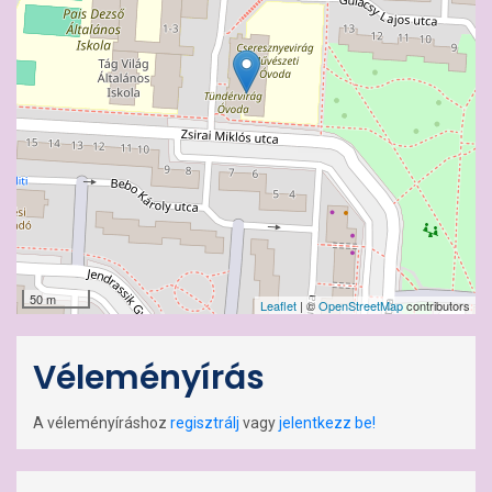
50 m
Leaflet
| ©
OpenStreetMap
contributors
Véleményírás
A véleményíráshoz
regisztrálj
vagy
jelentkezz be!