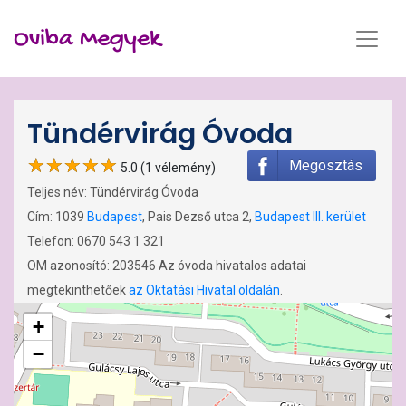
Oviba Megyek
Tündérvirág Óvoda
Megosztás
5.0 (1 vélemény)
Teljes név: Tündérvirág Óvoda
Cím: 1039
Budapest
, Pais Dezső utca 2,
Budapest III. kerület
Telefon: 0670 543 1 321
OM azonosító: 203546 Az óvoda hivatalos adatai
megtekinthetőek
az Oktatási Hivatal oldalán
.
+
−