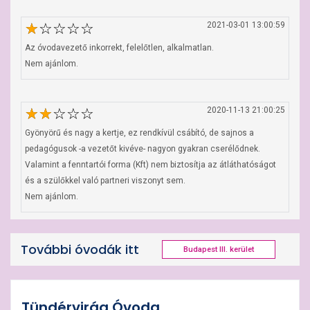
2021-03-01 13:00:59
Az óvodavezető inkorrekt, felelőtlen, alkalmatlan.

Nem ajánlom.
2020-11-13 21:00:25
Gyönyörű és nagy a kertje, ez rendkívül csábító, de sajnos a 
pedagógusok -a vezetőt kivéve- nagyon gyakran cserélődnek. 

Valamint a fenntartói forma (Kft) nem biztosítja az átláthatóságot 
és a szülőkkel való partneri viszonyt sem.

Nem ajánlom.
További óvodák itt
Budapest III. kerület
Tündérvirág Óvoda