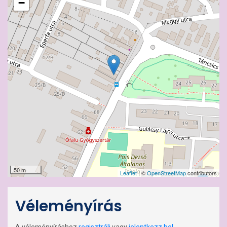
−
50 m
Leaflet
| ©
OpenStreetMap
contributors
Véleményírás