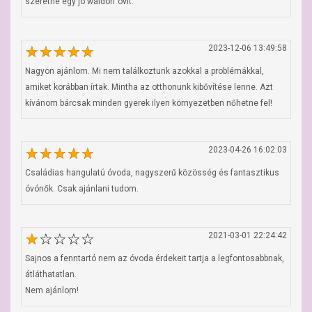
szeretne egy jó waldorf ovit.
2023-12-06 13:49:58
Nagyon ajánlom. Mi nem találkoztunk azokkal a problémákkal, 
amiket korábban írtak. Mintha az otthonunk kibővítése lenne. Azt 
kívánom bárcsak minden gyerek ilyen környezetben nőhetne fel!
2023-04-26 16:02:03
Családias hangulatú óvoda, nagyszerű közösség és fantasztikus 
óvónők. Csak ajánlani tudom.
2021-03-01 22:24:42
Sajnos a fenntartó nem az óvoda érdekeit tartja a legfontosabbnak, 
átláthatatlan. 

Nem ajánlom!