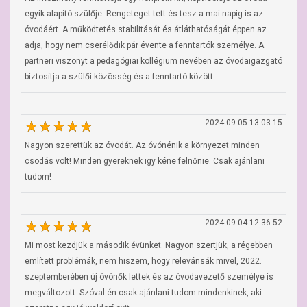
egyik alapító szülője. Rengeteget tett és tesz a mai napig is az 
óvodáért. A működtetés stabilitását és átláthatóságát éppen az 
adja, hogy nem cserélődik pár évente a fenntartók személye. A 
partneri viszonyt a pedagógiai kollégium nevében az óvodaigazgató 
biztosítja a szülői közösség és a fenntartó között.
2024-09-05 13:03:15
Nagyon szerettük az óvodát. Az óvónénik a környezet minden 
csodás volt! Minden gyereknek igy kéne felnőnie. Csak ajánlani 
tudom!
2024-09-04 12:36:52
Mi most kezdjük a második évünket. Nagyon szertjük, a régebben 
említett problémák, nem hiszem, hogy relevánsák mivel, 2022. 
szeptemberében új óvónők lettek és az óvodavezető személye is 
megváltozott. Szóval én csak ajánlani tudom mindenkinek, aki 