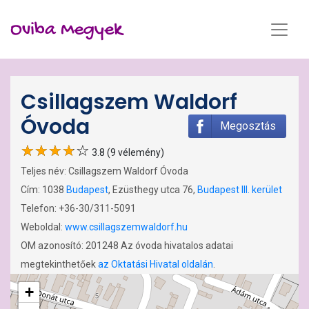
Oviba Megyek
Csillagszem Waldorf
Óvoda
Megosztás
3.8 (9 vélemény)
Teljes név: Csillagszem Waldorf Óvoda
Cím: 1038
Budapest
, Ezüsthegy utca 76,
Budapest III. kerület
Telefon: +36-30/311-5091
Weboldal:
www.csillagszemwaldorf.hu
OM azonosító: 201248 Az óvoda hivatalos adatai
megtekinthetőek
az Oktatási Hivatal oldalán
.
+