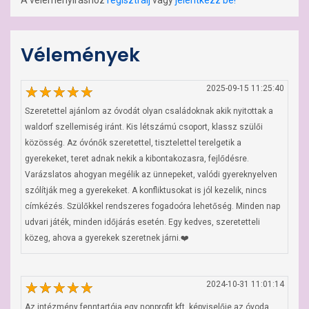
A véleményíráshoz
regisztrálj
vagy
jelentkezz be!
Vélemények
2025-09-15 11:25:40
Szeretettel ajánlom az óvodát olyan családoknak akik nyitottak a 
waldorf szellemiség iránt. Kis létszámú csoport, klassz szülői 
közösség. Az óvónők szeretettel, tisztelettel terelgetik a 
gyerekeket, teret adnak nekik a kibontakozasra, fejlődésre. 
Varázslatos ahogyan megélik az ünnepeket, valódi gyereknyelven 
szólítják meg a gyerekeket. A konfliktusokat is jól kezelik, nincs 
címkézés. Szülőkkel rendszeres fogadoóra lehetőség. Minden nap 
udvari játék, minden időjárás esetén. Egy kedves, szeretetteli 
közeg, ahova a gyerekek szeretnek járni.❤️
2024-10-31 11:01:14
Az intézmény fenntartója egy nonprofit kft, képviselője az óvoda 