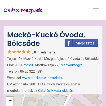
Oviba Megyek
Mackó-Kuckó Óvoda,
Bölcsőde
Megosztás
5.0 (1 vélemény)
Teljes név: Mackó-Kuckó Mozgásfejlesztő Óvoda és Bölcsőde
Cím: 2013
Pomáz
, Mártírok útja 22,
Pest vármegye
Telefon: 06 26 322 - 881
Weboldal:
www.mackokuckoovoda.hu
OM azonosító: 200130 Az óvoda hivatalos adatai
megtekinthetőek
az Oktatási Hivatal oldalán
.
+