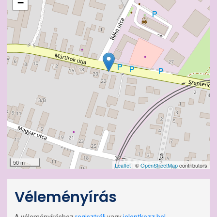
−
50 m
Leaflet
| ©
OpenStreetMap
contributors
Véleményírás