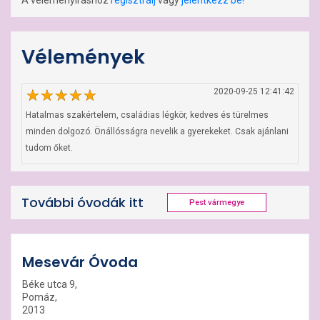
A véleményíráshoz
regisztrálj
vagy
jelentkezz be!
Vélemények
2020-09-25 12:41:42
Hatalmas szakértelem, családias légkör, kedves és türelmes 
minden dolgozó. Önállósságra nevelik a gyerekeket. Csak ajánlani 
tudom őket.
További óvodák itt
Pest vármegye
Mesevár Óvoda
Béke utca 9,
Pomáz,
2013