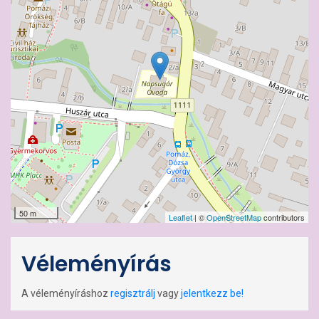
50 m
Leaflet
| ©
OpenStreetMap
contributors
Véleményírás
A véleményíráshoz
regisztrálj
vagy
jelentkezz be!