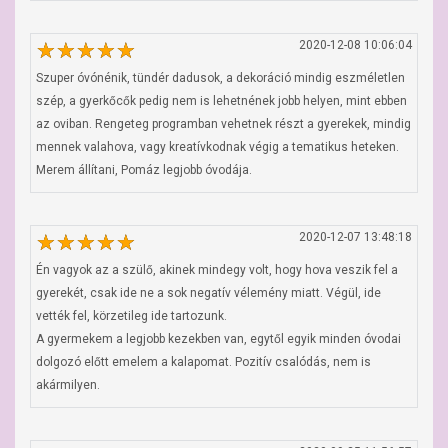
2020-12-08 10:06:04
Szuper óvónénik, tündér dadusok, a dekoráció mindig eszméletlen 
szép, a gyerkőcők pedig nem is lehetnének jobb helyen, mint ebben 
az oviban. Rengeteg programban vehetnek részt a gyerekek, mindig 
mennek valahova, vagy kreatívkodnak végig a tematikus heteken. 
Merem állítani, Pomáz legjobb óvodája.
2020-12-07 13:48:18
Én vagyok az a szülő, akinek mindegy volt, hogy hova veszik fel a 
gyerekét, csak ide ne a sok negatív vélemény miatt. Végül, ide 
vették fel, körzetileg ide tartozunk.

A gyermekem a legjobb kezekben van, egytől egyik minden óvodai 
dolgozó előtt emelem a kalapomat. Pozitív csalódás, nem is 
akármilyen.