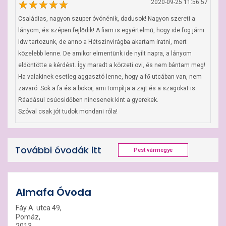
2020-09-25 11:56:57
Családias, nagyon szuper óvónénik, dadusok! Nagyon szereti a 
lányom, és szépen fejlődik! A fiam is egyértelmű, hogy ide fog járni. 
Idw tartozunk, de anno a Hétszinvirágba akartam íratni, mert 
közelebb lenne. De amikor elmentünk ide nyílt napra, a lányom 
eldöntötte a kérdést. Így maradt a körzeti ovi, és nem bántam meg! 
Ha valakinek esetleg aggasztó lenne, hogy a fő utcában van, nem 
zavaró. Sok a fa és a bokor, ami tompítja a zajt és a szagokat is. 
Ráadásul csúcsidőben nincsenek kint a gyerekek. 

Szóval csak jót tudok mondani róla!
További óvodák itt
Pest vármegye
Almafa Óvoda
Fáy A. utca 49,
Pomáz,