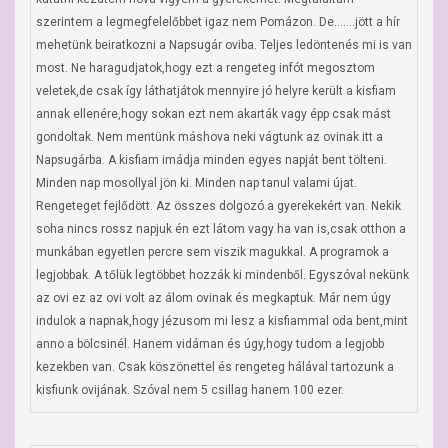
szerintem a legmegfelelőbbet igaz nem Pomázon. De.......jött a hír 
mehetünk beiratkozni a Napsugár oviba. Teljes ledöntenés mi is van 
most. Ne haragudjatok,hogy ezt a rengeteg infót megosztom 
veletek,de csak így láthatjátok mennyire jó helyre került a kisfiam 
annak ellenére,hogy sokan ezt nem akarták vagy épp csak mást 
gondoltak. Nem mentünk máshova neki vágtunk az ovinak itt a 
Napsugárba. A kisfiam imádja minden egyes napját bent tölteni. 
Minden nap mosollyal jön ki. Minden nap tanul valami újat. 
Rengeteget fejlődött. Az összes dolgozó a gyerekekért van. Nekik 
soha nincs rossz napjuk én ezt látom vagy ha van is,csak otthon a 
munkában egyetlen percre sem viszik magukkal. A programok a 
legjobbak. A tőlük legtöbbet hozzák ki mindenből. Egyszóval nekünk 
az ovi ez az ovi volt az álom ovinak és megkaptuk. Már nem úgy 
indulok a napnak,hogy jézusom mi lesz a kisfiammal oda bent,mint 
anno a bölcsinél. Hanem vidáman és úgy,hogy tudom a legjobb 
kezekben van. Csak köszönettel és rengeteg hálával tartozunk a 
kisfiunk ovijának. Szóval nem 5 csillag hanem 100 ezer.