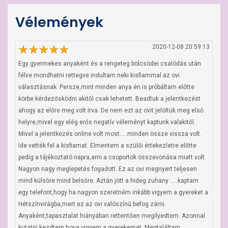
Vélemények
2020-12-08 20:59:13
Egy gyermekes anyaként és a rengeteg bölcsödei csalódás után 
félve mondhatni rettegve indultam neki kisfiammal az ovi 
választásnak. Persze,mint minden anya én is próbáltam előtte 
körbe kérdezősködni akitől csak lehetett. Beadtuk a jelentkezést 
ahogy az előre meg volt írva. De nem ezt az ovit jelöltük meg első 
helyre,mivel egy elég erős negatív véleményt kaptunk valakitől. 
Mivel a jelentkezés online volt most.....minden össze vissza volt. 
Ide vették fel a kisfiamat. Elmentem a szülői értekezletre előtte 
pedig a tájékoztató napra,ami a csoportok összevonása miatt volt. 
Nagyon nagy meglepetés fogadott. Ez az ovi megnyert teljesen 
mind külsőre mind belsőre. Aztán jött a hideg zuhany .....kaptam 
egy telefont,hogy ha nagyon szeretném inkább vigyem a gyereket a 
Hétszínvirágba,mert ez az ovi valószínű befog zárni. 
Anyaként,tapasztalat hiányában rettentően megilyedtem. Azonnal 
kutatni kezdtem hova vigyem a gyerekemet. Megtaláltam 