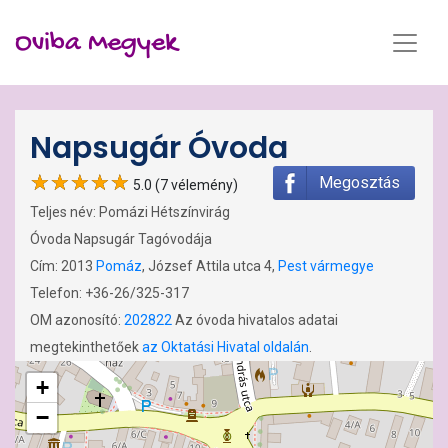
Oviba Megyek
Napsugár Óvoda
Megosztás
5.0 (7 vélemény)
Teljes név: Pomázi Hétszínvirág
Óvoda Napsugár Tagóvodája
Cím: 2013
Pomáz
, József Attila utca 4,
Pest vármegye
Telefon: +36-26/325-317
OM azonosító:
202822
Az óvoda hivatalos adatai
megtekinthetőek
az Oktatási Hivatal oldalán
.
+
−