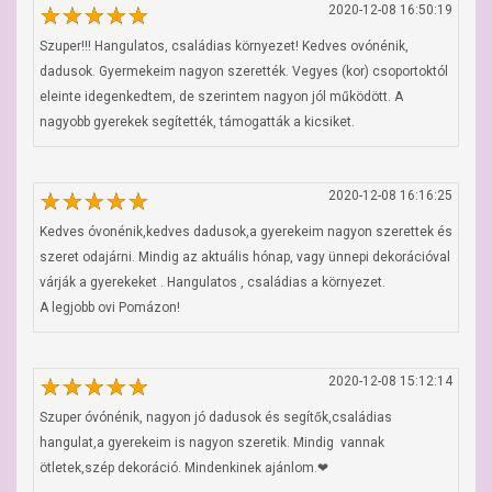
2020-12-08 16:50:19
Szuper!!! Hangulatos, családias környezet! Kedves ovónénik, 
dadusok. Gyermekeim nagyon szerették. Vegyes (kor) csoportoktól 
eleinte idegenkedtem, de szerintem nagyon jól működött. A 
nagyobb gyerekek segítették, támogatták a kicsiket.
2020-12-08 16:16:25
Kedves óvonénik,kedves dadusok,a gyerekeim nagyon szerettek és 
szeret odajárni. Mindig az aktuális hónap, vagy ünnepi dekorációval 
várják a gyerekeket . Hangulatos , családias a környezet. 

A legjobb ovi Pomázon!
2020-12-08 15:12:14
Szuper óvónénik, nagyon jó dadusok és segítők,családias 
hangulat,a gyerekeim is nagyon szeretik. Mindig  vannak 
ötletek,szép dekoráció. Mindenkinek ajánlom.❤