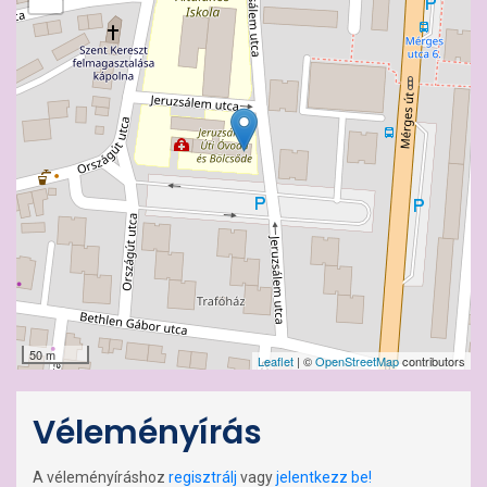
50 m
Leaflet
| ©
OpenStreetMap
contributors
Véleményírás
A véleményíráshoz
regisztrálj
vagy
jelentkezz be!