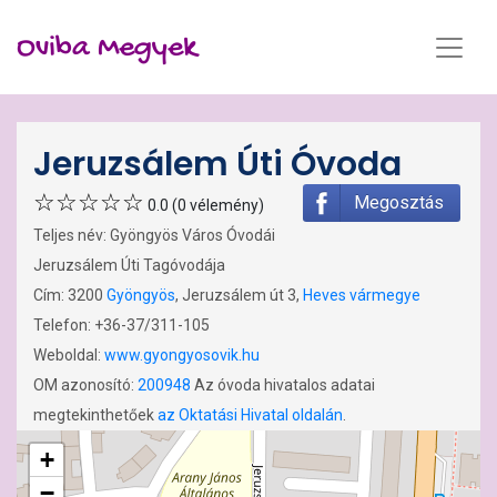
Oviba Megyek
Jeruzsálem Úti Óvoda
Megosztás
0.0 (0 vélemény)
Teljes név: Gyöngyös Város Óvodái
Jeruzsálem Úti Tagóvodája
Cím: 3200
Gyöngyös
, Jeruzsálem út 3,
Heves vármegye
Telefon: +36-37/311-105
Weboldal:
www.gyongyosovik.hu
OM azonosító:
200948
Az óvoda hivatalos adatai
megtekinthetőek
az Oktatási Hivatal oldalán
.
+
−