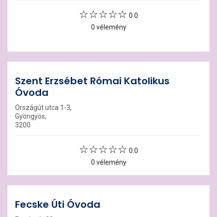
0.0
0 vélemény
Szent Erzsébet Római Katolikus
Óvoda
Országút utca 1-3,
Gyöngyös,
3200
0.0
0 vélemény
Fecske Úti Óvoda