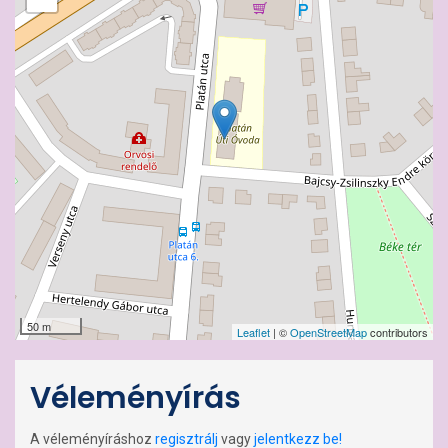
50 m
Leaflet
| ©
OpenStreetMap
contributors
Véleményírás
A véleményíráshoz
regisztrálj
vagy
jelentkezz be!