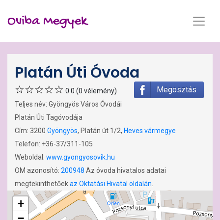
Oviba Megyek
Platán Úti Óvoda
Megosztás
0.0 (0 vélemény)
Teljes név: Gyöngyös Város Óvodái
Platán Úti Tagóvodája
Cím: 3200
Gyöngyös
, Platán út 1/2,
Heves vármegye
Telefon: +36-37/311-105
Weboldal:
www.gyongyosovik.hu
OM azonosító:
200948
Az óvoda hivatalos adatai
megtekinthetőek
az Oktatási Hivatal oldalán
.
+
−