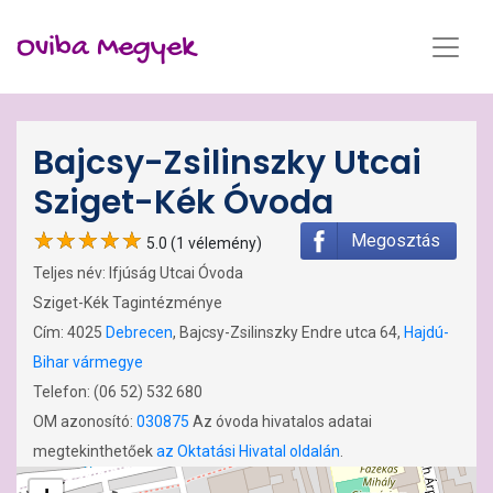
Oviba Megyek
Bajcsy-Zsilinszky Utcai
Sziget-Kék Óvoda
Megosztás
5.0 (1 vélemény)
Teljes név: Ifjúság Utcai Óvoda
Sziget-Kék Tagintézménye
Cím: 4025
Debrecen
, Bajcsy-Zsilinszky Endre utca 64,
Hajdú-
Bihar vármegye
Telefon: (06 52) 532 680
OM azonosító:
030875
Az óvoda hivatalos adatai
megtekinthetőek
az Oktatási Hivatal oldalán
.