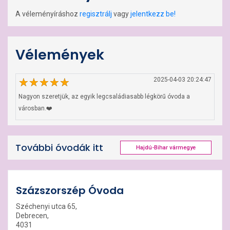
A véleményíráshoz
regisztrálj
vagy
jelentkezz be!
Vélemények
2025-04-03 20:24:47
Nagyon szeretjük, az egyik legcsaládiasabb légkörű óvoda a 
városban.❤️
További óvodák itt
Hajdú-Bihar vármegye
Százszorszép Óvoda
Széchenyi utca 65,
Debrecen,
4031