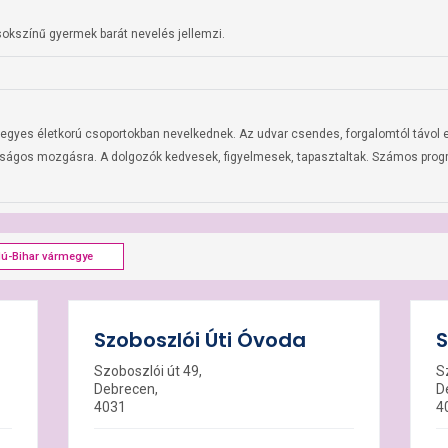
okszínű gyermek barát nevelés jellemzi.
gyes életkorú csoportokban nevelkednek. Az udvar csendes, forgalomtól távol es
ságos mozgásra. A dolgozók kedvesek, figyelmesek, tapasztaltak. Számos program
dú-Bihar vármegye
Szoboszlói Úti Óvoda
S
Szoboszlói út 49,
S
Debrecen,
D
4031
4