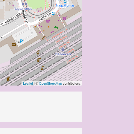
Leaflet
| ©
OpenStreetMap
contributors