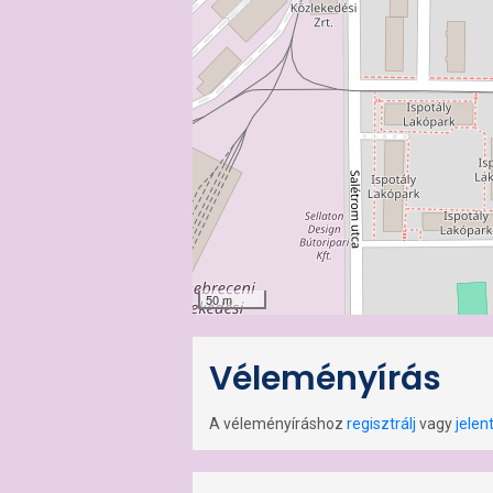
50 m
Véleményírás
A véleményíráshoz
regisztrálj
vagy
jelen