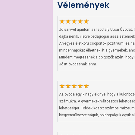
Vélemények
Jó szívvel ajánlom az Ispotály Utcai Óvodát,
dajka nénik, illetve pedagógiai asszisztensek
A vegyes életkorú csoportok pozitívum, ez 
mindennapokat élhetnek át a gyermekek, ahol 
Mindent megtesznek a dolgozók azért, hogy m
Jó itt óvodásnak lenni.
Az óvoda egyik nagy előnye, hogy a különböz
számukra. A gyermekek változatos lehetősége
lehetőséget. Többek között számos múzeumpe
kiegyensúlyozottságuk, boldogságuk egyik ala