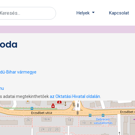
Helyek
Kapcsolat
voda
jdú-Bihar vármegye
hu
os adatai megtekinthetőek
az Oktatási Hivatal oldalán
.