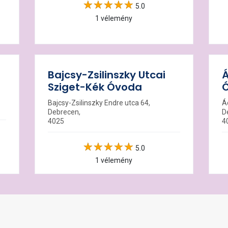
5.0
1 vélemény
Bajcsy-Zsilinszky Utcai
Á
Sziget-Kék Óvoda
Bajcsy-Zsilinszky Endre utca 64,
Á
Debrecen,
D
4025
4
5.0
1 vélemény