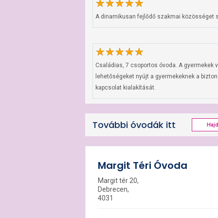
A dinamikusan fejlődő szakmai közösséget s
Családias, 7 csoportos óvoda. A gyermekek ve
lehetőségeket nyújt a gyermekeknek a bizton
kapcsolat kialakítását.
További óvodák itt
Haj
Margit Téri Óvoda
Margit tér 20,
Debrecen,
4031