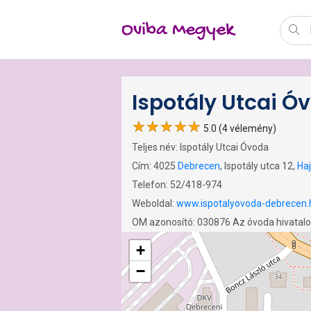
Oviba Megyek
Ispotály Utcai Ó
5.0 (4 vélemény)
Teljes név: Ispotály Utcai Óvoda
Cím: 4025
Debrecen
, Ispotály utca 12,
Ha
Telefon: 52/418-974
Weboldal:
www.ispotalyovoda-debrecen.
OM azonosító: 030876 Az óvoda hivatal
+
−