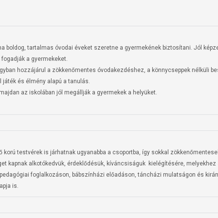
 ha boldog, tartalmas óvodai éveket szeretne a gyermekének biztosítani. Jól képz
 fogadják a gyermekeket.

nagyban hozzájárul a zökkenőmentes óvodakezdéshez, a könnycseppek nélküli be
játék és élmény alapú a tanulás.

ajdan az iskolában jól megállják a gyermekek a helyüket.

ő korú testvérek is járhatnak ugyanabba a csoportba, így sokkal zökkenőmentese
t kapnak alkotókedvük, érdeklődésük, kíváncsiságuk  kielégítésére, melyekhez a
dagógiai foglalkozáson, bábszínházi előadáson, táncházi mulatságon és kirán
pja is.