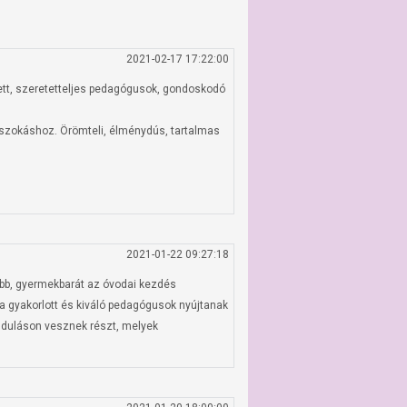
2021-02-17 17:22:00
ett, szeretetteljes pedagógusok, gondoskodó 
szokáshoz. Örömteli, élménydús, tartalmas 
2021-01-22 09:27:18
bb, gyermekbarát az óvodai kezdés 
 gyakorlott és kiváló pedagógusok nyújtanak 
duláson vesznek részt, melyek 