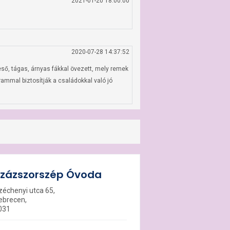
2021-01-20 18:00:00
2020-07-28 14:37:52
ő, tágas, árnyas fákkal övezett, mely remek 
mal biztosítják a családokkal való jó 
zázszorszép Óvoda
zéchenyi utca 65,
ebrecen,
031