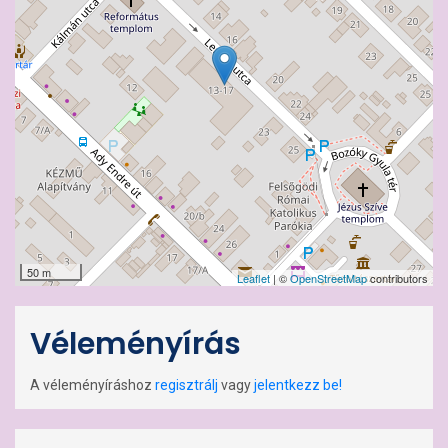
50 m
Leaflet
| ©
OpenStreetMap
contributors
Véleményírás
A véleményíráshoz
regisztrálj
vagy
jelentkezz be!