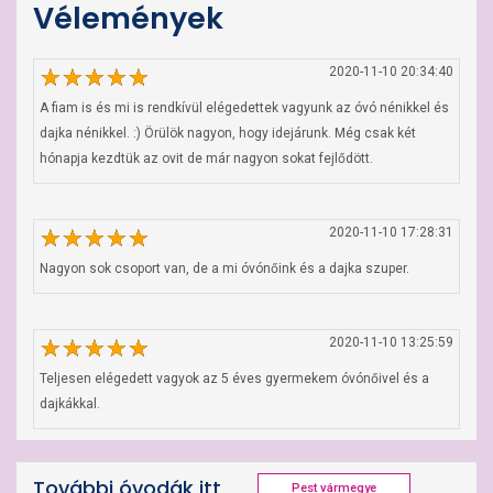
Vélemények
2020-11-10 20:34:40
A fiam is és mi is rendkívül elégedettek vagyunk az óvó nénikkel és 
dajka nénikkel. :) Örülök nagyon, hogy idejárunk. Még csak két 
hónapja kezdtük az ovit de már nagyon sokat fejlődött.
2020-11-10 17:28:31
Nagyon sok csoport van, de a mi óvónőink és a dajka szuper.
2020-11-10 13:25:59
Teljesen elégedett vagyok az 5 éves gyermekem óvónőivel és a 
dajkákkal.
További óvodák itt
Pest vármegye