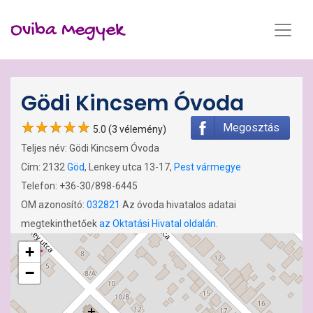
Oviba Megyek
Gödi Kincsem Óvoda
Megosztás
5.0 (3 vélemény)
Teljes név: Gödi Kincsem Óvoda
Cím: 2132
Göd
, Lenkey utca 13-17,
Pest vármegye
Telefon: +36-30/898-6445
OM azonosító:
032821
Az óvoda hivatalos adatai
megtekinthetőek
az Oktatási Hivatal oldalán
.
+
−