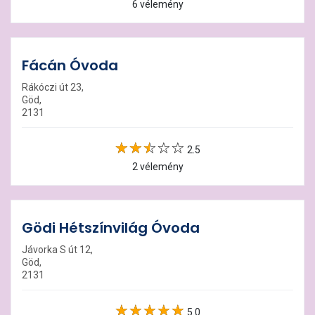
6 vélemény
Fácán Óvoda
Rákóczi út 23,
Göd,
2131
2.5
2 vélemény
Gödi Hétszínvilág Óvoda
Jávorka S út 12,
Göd,
2131
5.0