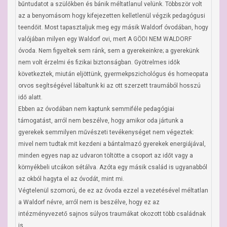
bűntudatot a szülőkben és bánik méltatlanul velünk. Többször volt 
az a benyomásom hogy kifejezetten kelletlenül végzik pedagógusi 
teendőit. Most tapasztaljuk meg egy másik Waldorf óvodában, hogy 
valójában milyen egy Waldorf ovi, mert A GÖDI NEM WALDORF 
óvoda. Nem figyeltek sem ránk, sem a gyerekeinkre; a gyerekünk 
nem volt érzelmi és fizikai biztonságban. Gyötrelmes idők 
következtek, miután eljöttünk, gyermekpszichológus és homeopata 
orvos segítségével lábaltunk ki az ott szerzett traumából hosszú 
idő alatt.

Ebben az óvodában nem kaptunk semmiféle pedagógiai 
támogatást, arról nem beszélve, hogy amikor oda jártunk a 
gyerekek semmilyen művészeti tevékenységet nem végeztek: 
mivel nem tudtak mit kezdeni a bántalmazó gyerekek energiájával, 
minden egyes nap az udvaron töltötte a csoport az időt vagy a 
környékbeli utcákon sétálva. Azóta egy másik család is ugyanabból 
az okból hagyta el az óvodát, mint mi.

Végtelenül szomorú, de ez az óvoda ezzel a vezetésével méltatlan 
a Waldorf névre, arról nem is beszélve, hogy ez az 
intézményvezető sajnos súlyos traumákat okozott több családnak 
is.