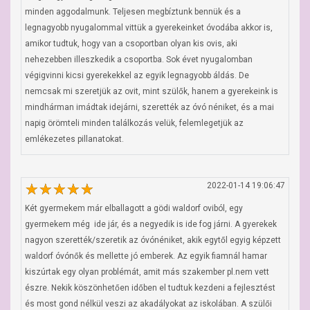
minden aggodalmunk. Teljesen megbíztunk bennük és a 
legnagyobb nyugalommal vittük a gyerekeinket óvodába akkor is, 
amikor tudtuk, hogy van a csoportban olyan kis ovis, aki 
nehezebben illeszkedik a csoportba. Sok évet nyugalomban 
végigvinni kicsi gyerekekkel az egyik legnagyobb áldás. De 
nemcsak mi szeretjük az ovit, mint szülők, hanem a gyerekeink is 
mindhárman imádtak idejárni, szerették az óvó néniket, és a mai 
napig örömteli minden találkozás velük, felemlegetjük az 
emlékezetes pillanatokat.
2022-01-14 19:06:47
Két gyermekem már elballagott a gödi waldorf oviból, egy 
gyermekem még  ide jár, és a negyedik is ide fog járni. A gyerekek 
nagyon szerették/szeretik az óvónéniket, akik egytől egyig képzett 
waldorf óvónők és mellette jó emberek. Az egyik fiamnál hamar 
kiszúrtak egy olyan problémát, amit más szakember pl.nem vett 
észre. Nekik köszönhetően időben el tudtuk kezdeni a fejlesztést 
és most gond nélkül veszi az akadályokat az iskolában. A szülői 