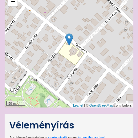
−
50 m
Leaflet
| ©
OpenStreetMap
contributors
Véleményírás