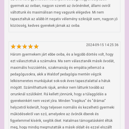
gyermek az oviban, nagyon szereti az óvónéniket, állami oviról 
váltottunk és maximálisan meg vagyunk elégedve. Mi nem 
tapasztaltuk az alább írt negativ vélemény szikráját sem, nagyon jó 
közösség, kedves gyerekek járnak az oviba.
2024-09-15 14:25:36
Három gyermekem járt ebbe oviba, és a legjobb döntés volt, hogy 
ezt választottuk a számukra. Ma sem választanék másik óvodát, 
maximális hozzáértés, szakmaiság és empátia jellemző a 
pedagógusokra, akik a Waldorf pedagógia mentén végzik 
lelkiismeretes munkájukat sok-sok éves tapasztalattal a hátuk 
mögött. Számíthattunk rájuk, amikor nem láttunk tovább az 
orrunknál szülőként. Rá kellett jönnünk, hogy a túlaggódás a 
gyerekeinkért nem vezet jóra. Minden "tragikus" és "drámai" 
helyzetről kiderült, hogy teljesen normális és kezelhető gyermeki 
működésekről van szó, amelyekre az óvónők éberek és 
figyelemmel kísérik, segítik őket. Hatalmas támogatásként éltük 
meg, hogy mindig megmutatták a másik oldalt és ezzel elszállt 