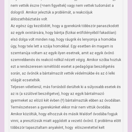
nem vették észre (=nem figyeltek) vagy nem vettek tudomást a 
dologról. Amikor jeleztük a problémát, a reakciójuk 
áldozathibáztatás volt. 

Az egész úgy kezdődött, hogy a gyerekünk többször panaszkodott 
az egyik ovistársára, hogy bántja (fizikai erőfölényéből fakadóan): 
első dolga volt minden nap, hogy ráugrik és lenyomja a homokba 
úgy, hogy tele lett a szája homokkal. Egy esetben én magam is 
szemtanúja voltam az egyik ilyen esetnek, amit az egyik óvónő 
szemrebbenés és reakció nélkül nézett végig. Amikor szóba hoztuk 
ezt a rendszeresen ismétlődő esetet a pedagógiai beszélgetés 
során, az óvónők a bántalmazót vették védelmükbe és az ő lelki 
világát ecsetelték.

Teljesen véletlenül, más forrásból derültek ki a súlyosabb esetek és 
az is (a szülővel beszélgetve), hogy az egyik bántalmazó 
gyermeket az előző két évben (!!) bántalmazták ebben az óvodában.

Természetesen a gyerekünket ekkor már nem vittük óvodába. 
Amikor közöltük, hogy elhozzuk és másik Waldorf óvodába fogjuk 
vinni, a presztízsük miatt aggódott a vezető óvónő. E probléma előtt 
többször tapasztaltam anyaként, hogy  előszeretettel kelt 