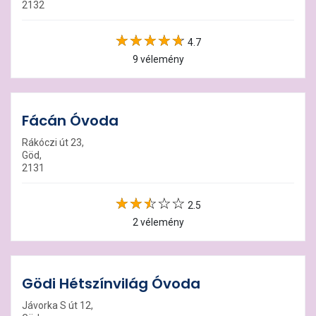
2132
4.7
9 vélemény
Fácán Óvoda
Rákóczi út 23,
Göd,
2131
2.5
2 vélemény
Gödi Hétszínvilág Óvoda
Jávorka S út 12,