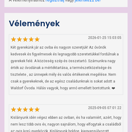
A véleményíráshoz
regisztrálj
vagy
jelentkezz be!
Vélemények
2026-01-25 15:03:05
Két gyerekünk jár az oviba és nagyon szeretjük! Az óvónők 
kedvesek és figyelmesek és legnagyobb szeretetükkel fordúlnak a 
gyerekek felé. A közösség szép és összetartó. Számunkra nagy 
érték az óvodának a mértéktartása, a természetközelsége és 
tisztelete , az ünnepek mély és valós értékeinek megélése. Nem 
csak a gyerekeknek, de az egész családunknak is sokat adott a 
Waldorf Óvoda. Hálás vagyok, hogy annó emellett bontottunk. ❤️
2025-09-05 07:01:22
Kislányunk idén végez ebben az oviban, és ha valamiért, azért, hogy 
nem lesz több ovis év, nagyon sajnálom, hogy elfogytak a családból 
az ovis korú gyerkőcök. Kislányunk boldog, kiegyensúlyozott 