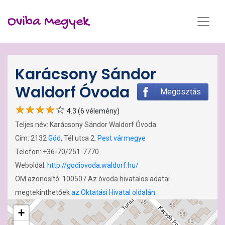
Oviba Megyek
Karácsony Sándor
Waldorf Óvoda
Megosztás
4.3 (6 vélemény)
Teljes név: Karácsony Sándor Waldorf Óvoda
Cím: 2132
Göd
, Tél utca 2,
Pest vármegye
Telefon: +36-70/251-7770
Weboldal:
http://godiovoda.waldorf.hu/
OM azonosító: 100507 Az óvoda hivatalos adatai
megtekinthetőek
az Oktatási Hivatal oldalán
.
+