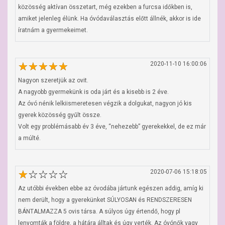
közösség aktívan összetart, még ezekben a furcsa időkben is, 
amiket jelenleg élünk. Ha óvódaválasztás előtt állnék, akkor is ide 
íratnám a gyermekeimet.
2020-11-10 16:00:06
Nagyon szeretjük az ovit.

A nagyobb gyermekünk is oda járt és a kisebb is 2 éve.

Az óvó nénik lelkiismeretesen végzik a dolgukat, nagyon jó kis 
gyerek közösség gyűlt össze.

Volt egy problémásabb év 3 éve, “nehezebb” gyerekekkel, de ez már 
a múlté.
2020-07-06 15:18:05
Az utóbbi években ebbe az óvodába jártunk egészen addig, amíg ki 
nem derült, hogy a gyerekünket SÚLYOSAN és RENDSZERESEN 
BÁNTALMAZZA 5 ovis társa. A súlyos úgy értendő, hogy pl 
lenyomták a földre, a hátára álltak és úgy verték. Az óvónők vagy 