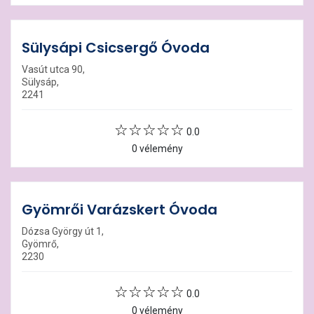
Sülysápi Csicsergő Óvoda
Vasút utca 90,
Sülysáp,
2241
0.0
0 vélemény
Gyömrői Varázskert Óvoda
Dózsa György út 1,
Gyömrő,
2230
0.0
0 vélemény