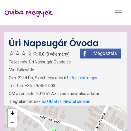
Oviba Megyek
Úri Napsugár Óvoda
Megosztás
0.0 (0 vélemény)
Teljes név: Úri Napsugár Óvoda és
Mini Bölcsőde
Cím: 2244 Úri, Széchenyi utca 61,
Pest vármegye
Telefon: +36-29/456-003
OM azonosító: 201851 Az óvoda hivatalos adatai
megtekinthetőek
az Oktatási Hivatal oldalán
.
+
−