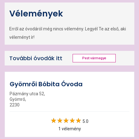
Vélemények
Erről az óvodáról még nincs vélemény. Legyél Te az első, aki
véleményt ír!
További óvodák itt
Pest vármegye
Gyömrői Bóbita Óvoda
Pázmány utca 52,
Gyömrő,
2230
5.0
1 vélemény