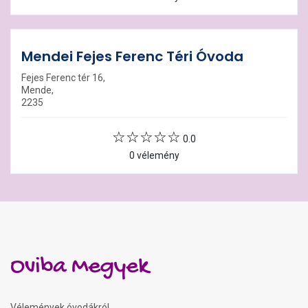
Mendei Fejes Ferenc Téri Óvoda
Fejes Ferenc tér 16,
Mende,
2235
0.0
0 vélemény
Oviba Megyek
Vélemények óvodákról.