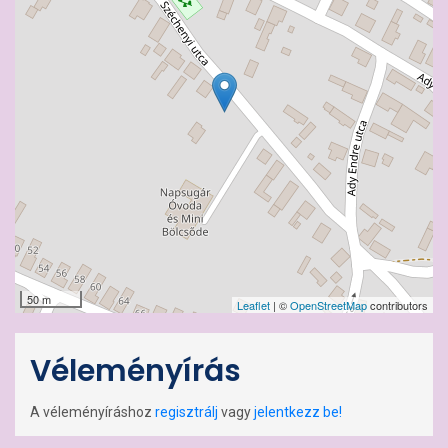
50 m
Leaflet
| ©
OpenStreetMap
contributors
Véleményírás
A véleményíráshoz
regisztrálj
vagy
jelentkezz be!