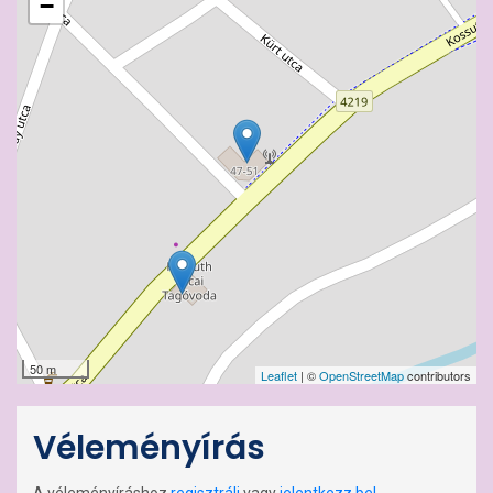
−
50 m
Leaflet
| ©
OpenStreetMap
contributors
Véleményírás