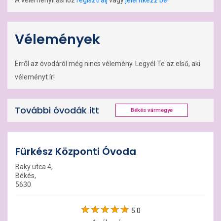
A véleményíráshoz
regisztrálj
vagy
jelentkezz be!
Vélemények
Erről az óvodáról még nincs vélemény. Legyél Te az első, aki
véleményt ír!
További óvodák itt
Békés vármegye
Fürkész Központi Óvoda
Baky utca 4,
Békés,
5630
5.0