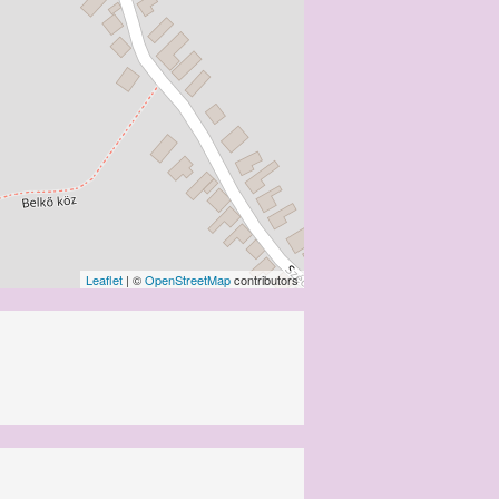
Leaflet
| ©
OpenStreetMap
contributors