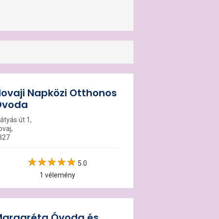
ovaji Napközi Otthonos
Óvoda
átyás út 1,
ovaj,
327
5.0
1 vélemény
argaréta Óvoda és