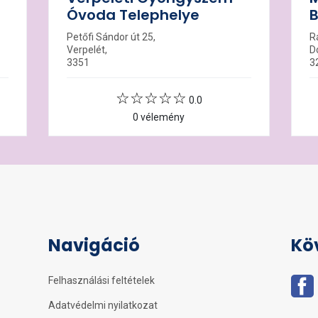
Óvoda Telephelye
B
Petőfi Sándor út 25,
R
Verpelét,
D
3351
3
0.0
0 vélemény
Navigáció
Kö
Felhasználási feltételek
Adatvédelmi nyilatkozat