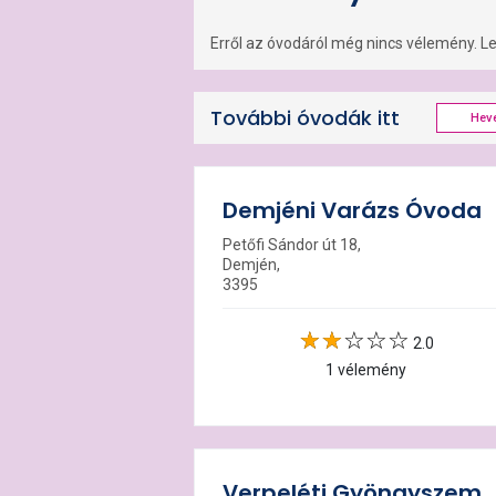
Erről az óvodáról még nincs vélemény. Leg
További óvodák itt
Hev
Demjéni Varázs Óvoda
Petőfi Sándor út 18,
Demjén,
3395
2.0
1 vélemény
Verpeléti Gyöngyszem