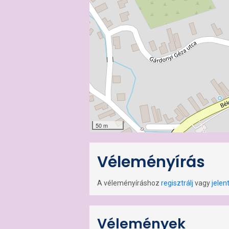
50 m
Véleményírás
A véleményíráshoz
regisztrálj
vagy
jelen
Vélemények