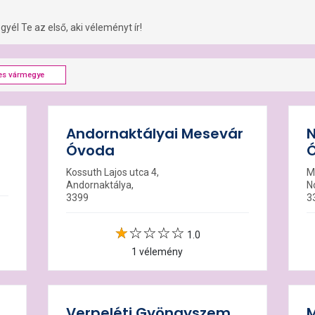
yél Te az első, aki véleményt ír!
es vármegye
Andornaktályai Mesevár
N
Óvoda
Kossuth Lajos utca 4,
M
Andornaktálya,
N
3399
3
1.0
1 vélemény
Verpeléti Gyöngyszem
M