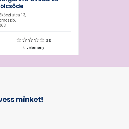
ölcsőde
ákóczi utca 13,
omoszló,
263
0.0
0 vélemény
vess minket!