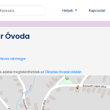
Helyek
Kapcsolat
ár Óvoda
Heves vármegye
os adatai megtekinthetőek
az Oktatási Hivatal oldalán
.