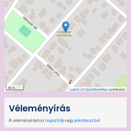
50 m
Leaflet
| ©
OpenStreetMap
contributors
Véleményírás
A véleményíráshoz
regisztrálj
vagy
jelentkezz be!