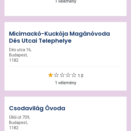
1 vélemény
Micimackó-Kuckója Magánóvoda
Dés Utcai Telephelye
Dés utca 16,
Budapest,
1182
1.0
1 vélemény
Csodavilág Óvoda
Üllői út 709,
Budapest,
1182