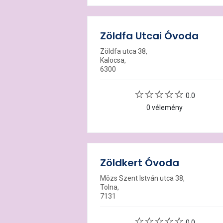
Zöldfa Utcai Óvoda
Zöldfa utca 38,
Kalocsa,
6300
0.0
0 vélemény
Zöldkert Óvoda
Mözs Szent István utca 38,
Tolna,
7131
0.0