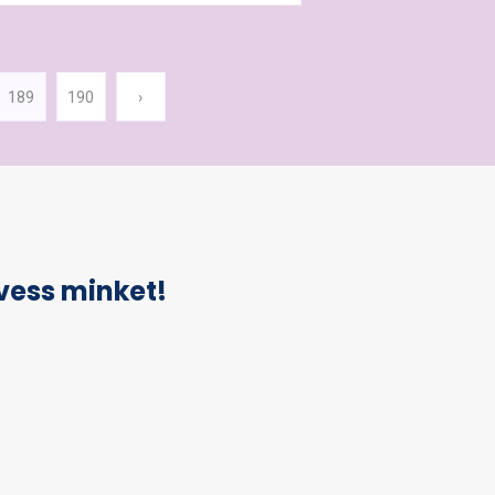
189
190
›
vess minket!