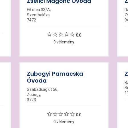
Zselici Magonc Óvoda
Z
Fő utca 33/A,
R
Szentbalázs,
Zs
7472
9
0.0
0 vélemény
Zubogyi Pamacska
Z
Óvoda
B
B
Szabadság út 56,
1
Zubogy,
3723
0.0
0 vélemény