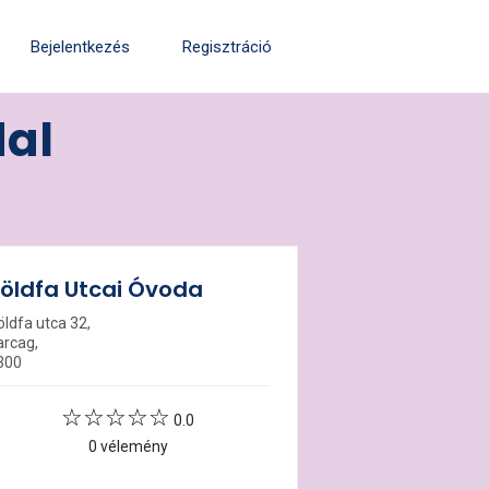
Bejelentkezés
Regisztráció
dal
öldfa Utcai Óvoda
öldfa utca 32,
arcag,
300
0.0
0 vélemény