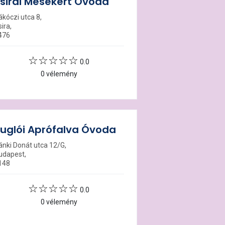
sirai Mesekert Óvoda
ákóczi utca 8,
ira,
476
0.0
0 vélemény
uglói Aprófalva Óvoda
ánki Donát utca 12/G,
udapest,
148
0.0
0 vélemény