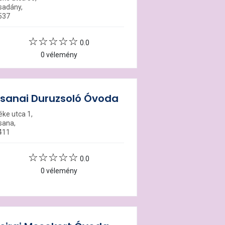
sadány,
537
0.0
0 vélemény
sanai Duruzsoló Óvoda
éke utca 1,
sana,
411
0.0
0 vélemény