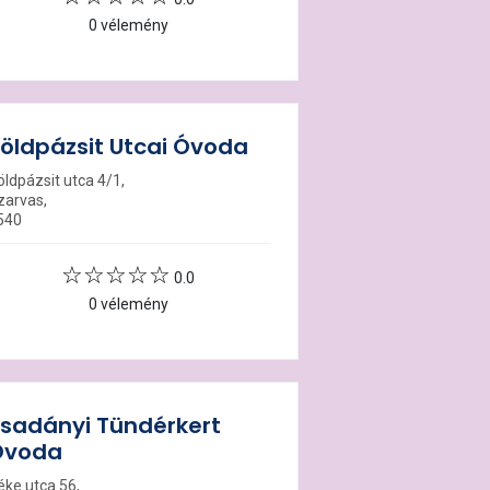
0 vélemény
öldpázsit Utcai Óvoda
öldpázsit utca 4/1,
zarvas,
540
0.0
0 vélemény
sadányi Tündérkert
Óvoda
éke utca 56,