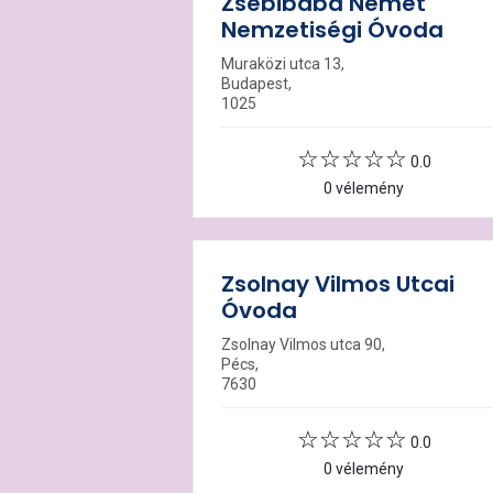
Zsebibaba Német
Nemzetiségi Óvoda
Muraközi utca 13,
Budapest,
1025
0.0
0 vélemény
Zsolnay Vilmos Utcai
Óvoda
Zsolnay Vilmos utca 90,
Pécs,
7630
0.0
0 vélemény