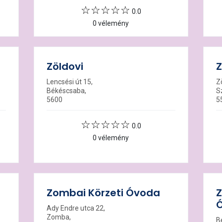
0.0
0 vélemény
Zöldovi
Z
Lencsési út 15,
Z
Békéscsaba,
S
5600
5
0.0
0 vélemény
Zombai Körzeti Óvoda
Z
Ady Endre utca 22,
Zomba,
B