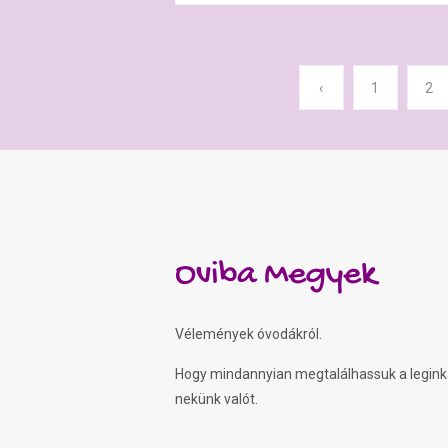
‹
1
2
Oviba Megyek
Vélemények óvodákról.
Hogy mindannyian megtalálhassuk a legin
nekünk valót.