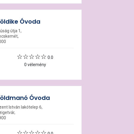
öldike Óvoda
júság útja 1,
ecskemét,
000
0.0
0 vélemény
Zöldmanó Óvoda
ent István lakótelep 6,
zigetvár,
900
0.0