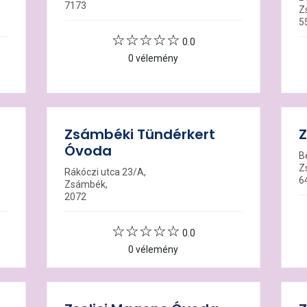
7173
Z
5
0.0
0 vélemény
Zsámbéki Tündérkert
Z
Óvoda
B
Z
Rákóczi utca 23/A,
6
Zsámbék,
2072
0.0
0 vélemény