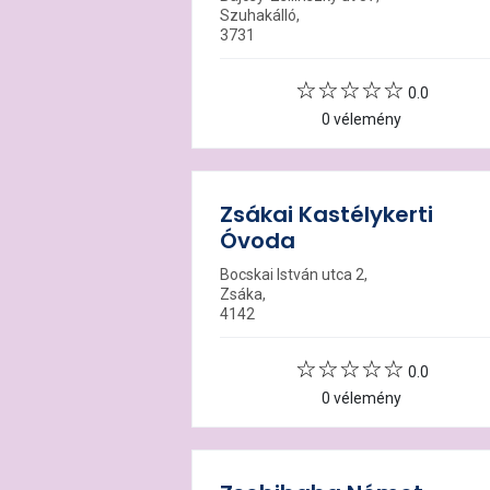
Szuhakálló,
3731
0.0
0 vélemény
Zsákai Kastélykerti
Óvoda
Bocskai István utca 2,
Zsáka,
4142
0.0
0 vélemény