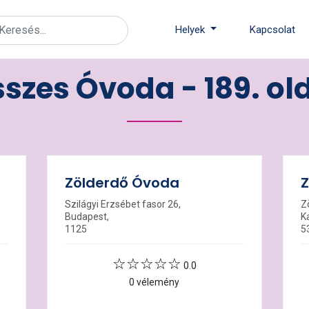
Helyek
Kapcsolat
szes Óvoda - 189. ol
Zölderdő Óvoda
Z
Szilágyi Erzsébet fasor 26,
Z
Budapest,
K
1125
5
0.0
0 vélemény