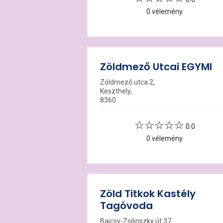
0 vélemény
Zöldmező Utcai EGYMI
Zöldmező utca 2,
Keszthely,
8360
0.0
0 vélemény
Zöld Titkok Kastély
Tagóvoda
Bajcsy-Zsilinszky út 37,