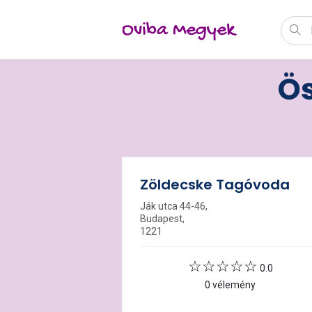
Oviba Megyek
Ös
Zöldecske Tagóvoda
Ják utca 44-46,
Budapest,
1221
0.0
0 vélemény