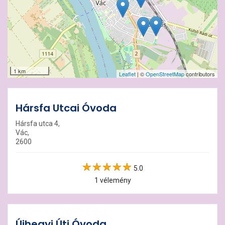
1 km
Leaflet
| ©
OpenStreetMap
contributors
Hársfa Utcai Óvoda
Hársfa utca 4,
Vác,
2600
5.0
1 vélemény
Újhegyi Úti Óvoda