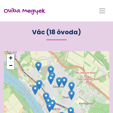
Oviba Megyek
Vác (18 óvoda)
+
−