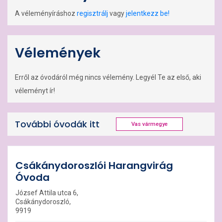
A véleményíráshoz
regisztrálj
vagy
jelentkezz be!
Vélemények
Erről az óvodáról még nincs vélemény. Legyél Te az első, aki
véleményt ír!
További óvodák itt
Vas vármegye
Csákánydoroszlói Harangvirág
Óvoda
József Attila utca 6,
Csákánydoroszló,
9919