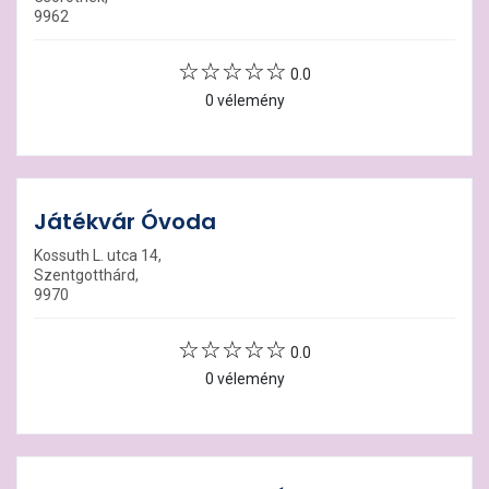
9962
0.0
0 vélemény
Játékvár Óvoda
Kossuth L. utca 14,
Szentgotthárd,
9970
0.0
0 vélemény