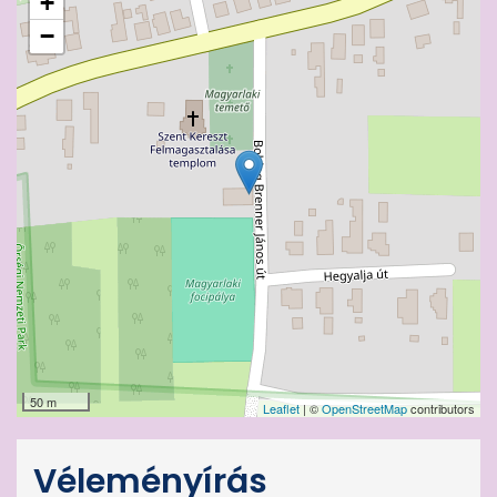
+
−
50 m
Leaflet
| ©
OpenStreetMap
contributors
Véleményírás