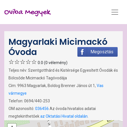
Oviba Megyek
Magyarlaki Micimackó
Óvoda
Megosztás
0.0 (0 vélemény)
Teljes név: Szentgotthárd és Kistérsége Egyesített Óvodák és
Bölcsőde Micimackó Tagóvodája
Cím: 9963 Magyarlak, Boldog Brenner János út 1,
Vas
vármegye
Telefon: 0694/440-253
OM azonosító:
036456
Az óvoda hivatalos adatai
megtekinthetőek
az Oktatási Hivatal oldalán
.