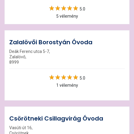
5.0
5 vélemény
Zalalövői Borostyán Óvoda
Deák Ferenc utca 5-7,
Zalalövő,
8999
5.0
1 vélemény
Csörötneki Csillagvirág Óvoda
Vasúti út 16,
Csörötnek,