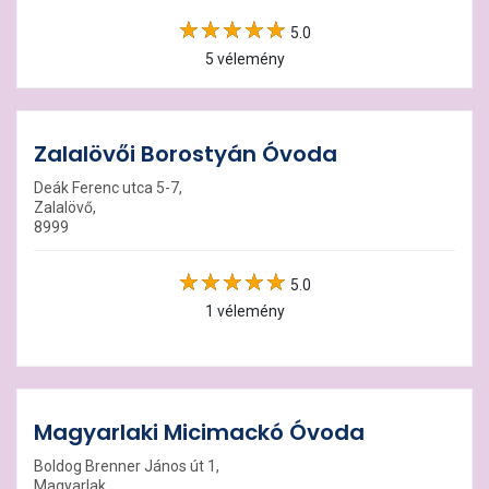
5.0
5 vélemény
Zalalövői Borostyán Óvoda
Deák Ferenc utca 5-7,
Zalalövő,
8999
5.0
1 vélemény
Magyarlaki Micimackó Óvoda
Boldog Brenner János út 1,
Magyarlak,