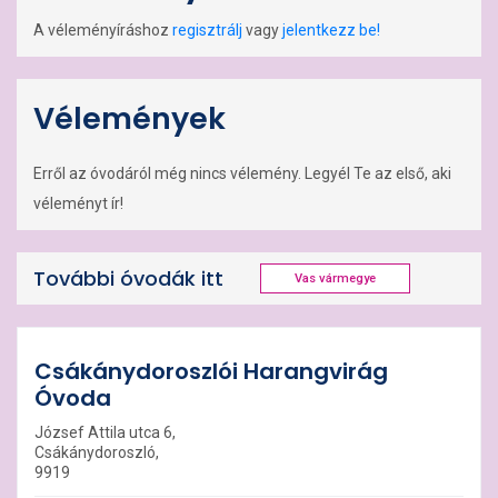
A véleményíráshoz
regisztrálj
vagy
jelentkezz be!
Vélemények
Erről az óvodáról még nincs vélemény. Legyél Te az első, aki
véleményt ír!
További óvodák itt
Vas vármegye
Csákánydoroszlói Harangvirág
Óvoda
József Attila utca 6,
Csákánydoroszló,
9919