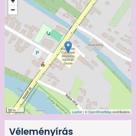
+
−
50 m
Leaflet
| ©
OpenStreetMap
contributors
Véleményírás