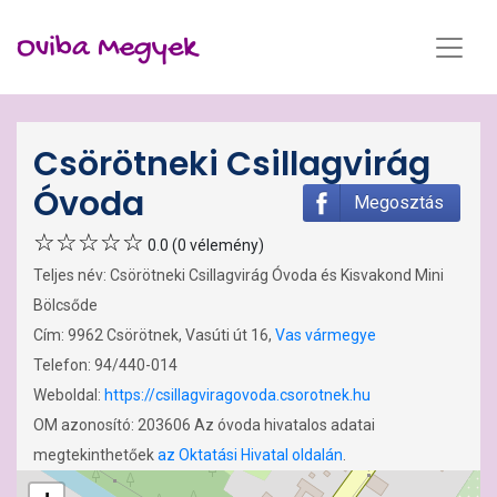
Oviba Megyek
Csörötneki Csillagvirág
Óvoda
Megosztás
0.0 (0 vélemény)
Teljes név: Csörötneki Csillagvirág Óvoda és Kisvakond Mini
Bölcsőde
Cím: 9962 Csörötnek, Vasúti út 16,
Vas vármegye
Telefon: 94/440-014
Weboldal:
https://csillagviragovoda.csorotnek.hu
OM azonosító: 203606 Az óvoda hivatalos adatai
megtekinthetőek
az Oktatási Hivatal oldalán
.