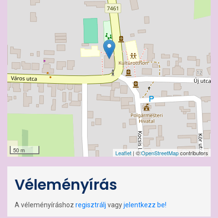
50 m
Leaflet
| ©
OpenStreetMap
contributors
Véleményírás
A véleményíráshoz
regisztrálj
vagy
jelentkezz be!