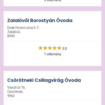
5 vélemény
Zalalövői Borostyán Óvoda
Deák Ferenc utca 5-7,
Zalalövő,
8999
5.0
1 vélemény
Csörötneki Csillagvirág Óvoda
Vasúti út 16,
Csörötnek,
9962