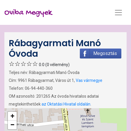
Oviba Megyek
Rábagyarmati Manó
Óvoda
Megosztás
0.0 (0 vélemény)
Teljes név: Rábagyarmati Manó Óvoda
Cím: 9961 Rábagyarmat, Város út 1,
Vas vármegye
Telefon: 06-94-440-360
OM azonosító: 201265 Az óvoda hivatalos adatai
megtekinthetőek
az Oktatási Hivatal oldalán
.
+
−