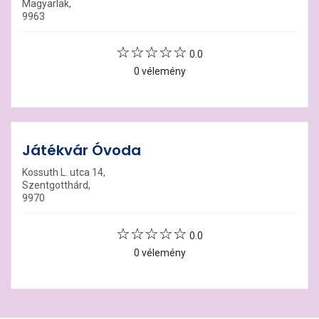
Magyarlak,
9963
0.0
0 vélemény
Játékvár Óvoda
Kossuth L. utca 14,
Szentgotthárd,
9970
0.0
0 vélemény