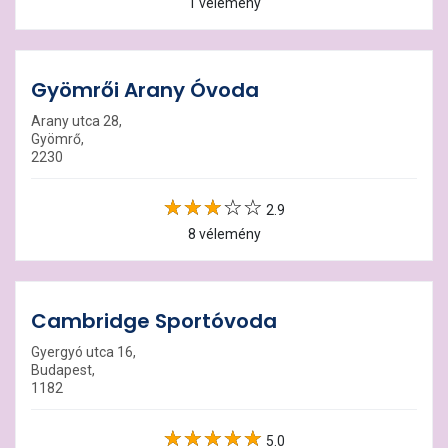
1 vélemény
Gyömrői Arany Óvoda
Arany utca 28,
Gyömrő,
2230
2.9
8 vélemény
Cambridge Sportóvoda
Gyergyó utca 16,
Budapest,
1182
5.0