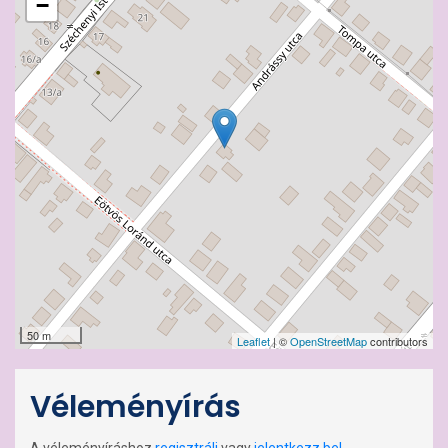
−
50 m
Leaflet
| ©
OpenStreetMap
contributors
Véleményírás