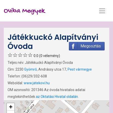
Oviba Megyek
Játékkuckó Alapítványi
Óvoda
Megosztás
0.0 (0 vélemény)
Teljes név: Játékkuckó Alapítványi Óvoda
Cím: 2230
Gyömrő
, Andrássy utca 17,
Pest vármegye
Telefon: (06)29/332-608
Weboldal:
www.jatekovi.hu
OM azonosító: 201346 Az óvoda hivatalos adatai
megtekinthetőek
az Oktatási Hivatal oldalán
.
+