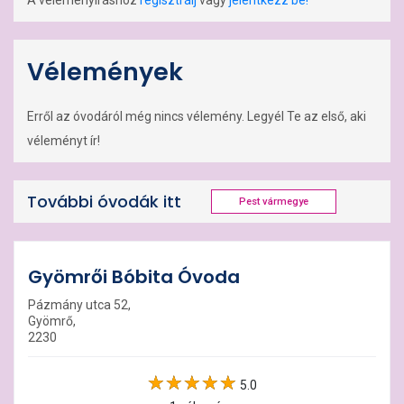
A véleményíráshoz
regisztrálj
vagy
jelentkezz be!
Vélemények
Erről az óvodáról még nincs vélemény. Legyél Te az első, aki
véleményt ír!
További óvodák itt
Pest vármegye
Gyömrői Bóbita Óvoda
Pázmány utca 52,
Gyömrő,
2230
5.0