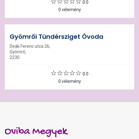
0.0
0 vélemény
Gyömrői Tündérsziget Óvoda
Deák Ferenc utca 26,
Gyömrő,
2230
0.0
0 vélemény
Oviba Megyek